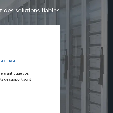
 des solutions fiables
ÉBOGAGE
ASSURANCE QUALITÉ ET TESTS
 garantit que vos
Exploitez l'audit de 100 points d'Advert
ts de support sont
maximiser la fiabilité de votre solution g
débogage complet et des tests multi-nav