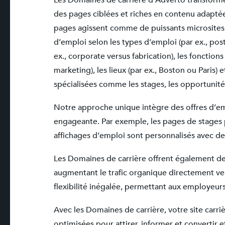
Les Domaines de carrière d’Adverto transformen
des pages ciblées et riches en contenu adaptée
pages agissent comme de puissants microsites,
d’emploi selon les types d’emploi (par ex., post
ex., corporate versus fabrication), les fonctions
marketing), les lieux (par ex., Boston ou Paris) 
spécialisées comme les stages, les opportunité
Notre approche unique intègre des offres d’em
engageante. Par exemple, les pages de stages p
affichages d’emploi sont personnalisés avec des
Les Domaines de carrière offrent également des
augmentant le trafic organique directement ver
flexibilité inégalée, permettant aux employeurs
Avec les Domaines de carrière, votre site car
optimisées pour attirer, informer et convertir 