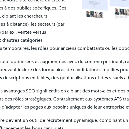
t votre site carrière en créant
s à des publics spécifiques. Ces
 ciblant les chercheurs
es à distance), les secteurs (par
 (par ex., ventes versus
et d’autres catégories
s temporaires, les rôles pour anciens combattants ou les oppo
ploi optimisées et augmentées avec du contenu pertinent, re
euvent inclure des formulaires de candidature simplifiés pour
 descriptions enrichies, des géolocalisations et des visuels a
 avantages SEO significatifs en ciblant des mots-clés et des 
s des rôles stratégiques. Contrairement aux systèmes ATS trad
 d’adapter les pages aux besoins uniques de leur entreprise et 
rière devient un outil de recrutement dynamique, combinant u
efficacement les bons candidats.