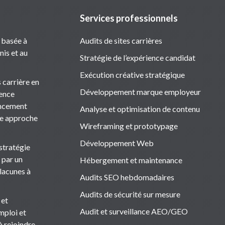
Services professionnels
 basée à
Audits de sites carrières
nis et au
Stratégie de l’expérience candidat
Exécution créative stratégique
 carrière en
Développement marque employeur
ience
rencement
Analyse et optimisation de contenu
ne approche
Wireframing et prototypage
Développement Web
stratégie
 par un
Hébergement et maintenance
 lacunes à
Audits SEO hebdomadaires
Audits de sécurité sur mesure
 et
Audit et surveillance AEO/GEO
emploi et
 rejoindre,