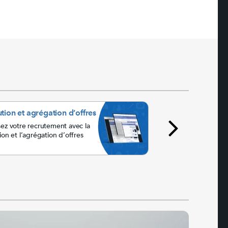
ution et agrégation d’offres
Satisfaction des 
d'emploi
sez votre recrutement avec la
tion et l’agrégation d’offres
Découvrez les infor
chercheurs avec des