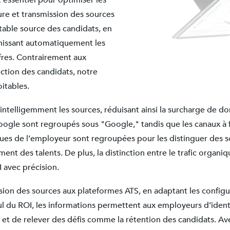
essentiel pour optimiser les
ure et transmission des sources
ritable source des candidats, en
inissant automatiquement les
ffres. Contrairement aux
ection des candidats, notre
itables.
 intelligemment les sources, réduisant ainsi la surcharge de 
oogle sont regroupés sous "Google," tandis que les canaux à f
iques de l’employeur sont regroupées pour les distinguer des 
ment des talents. De plus, la distinction entre le trafic orga
 avec précision.
on des sources aux plateformes ATS, en adaptant les configurat
 du ROI, les informations permettent aux employeurs d’identif
 et de relever des défis comme la rétention des candidats. Av