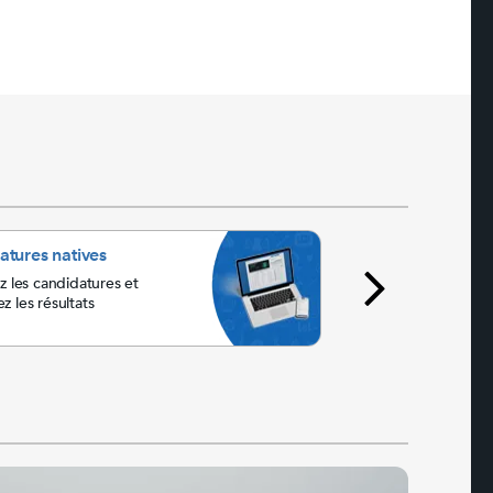
atures natives
Audits de sites ca
ez les candidatures et
Détectez les enjeux 
z les résultats
l’expérience et la 