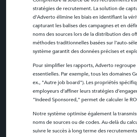
Comprendre la source de vos recrutements est 
stratégies de recrutement. La solution de capt
d’Adverto élimine les biais en identifiant la vé
capturant les balises des campagnes et en déf
noms des sources lors de la distribution des o
méthodes traditionnelles basées sur l’auto-sél
système garantit des données précises et explo
Pour simplifier les rapports, Adverto regroupe
essentielles. Par exemple, tous les domaines G
ex., "Autre job board"). Les propriétés spécif
employeurs d’affiner leurs stratégies d’engage
"Indeed Sponsored," permet de calculer le ROI
Notre système optimise également la transmissi
noms de sources ou de codes. Au-delà du calcul
suivre le succès à long terme des recrutements