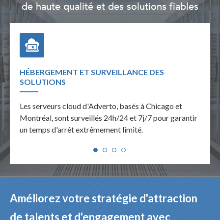
de haute qualité et des solutions fiables
HÉBERGEMENT ET SURVEILLANCE DES
SUPP
SOLUTIONS
e de
L'opé
Les serveurs cloud d'Adverto, basés à Chicago et
u site
deman
Montréal, sont surveillés 24h/24 et 7j/7 pour garantir
trait
un temps d'arrêt extrêmement limité.
Améliorez votre stratégie d'attraction
de talents et d'engagement avec