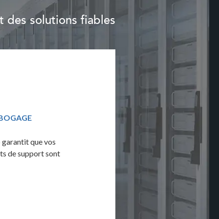
 des solutions fiables
ÉBOGAGE
ASSURANCE QUALITÉ ET TESTS
 garantit que vos
Exploitez l'audit de 100 points d'Advert
ts de support sont
maximiser la fiabilité de votre solution g
débogage complet et des tests multi-nav